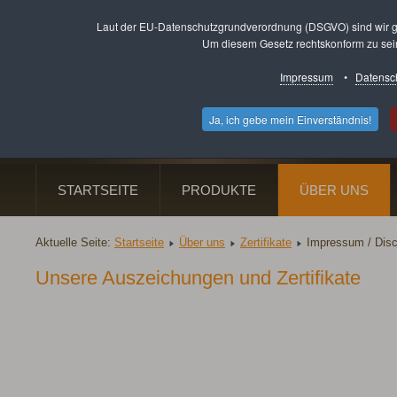
Laut der EU-Datenschutzgrundverordnung (DSGVO) sind wir g
Um diesem Gesetz rechtskonform zu sein,
Fenster · Haustü
Impressum
•
Datensc
Ludwigsthaler Stra
Ja, ich gebe mein Einverständnis!
Telefon: 06821 / 36
STARTSEITE
PRODUKTE
ÜBER UNS
Aktuelle Seite:
Startseite
Über uns
Zertifikate
Impressum / Disc
Unsere Auszeichungen und Zertifikate