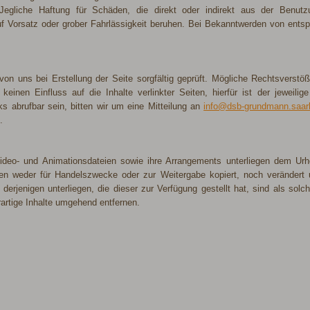
egliche Haftung für Schäden, die direkt oder indirekt aus der Benutz
uf Vorsatz oder grober Fahrlässigkeit beruhen. Bei Bekanntwerden von ent
von uns bei Erstellung der Seite sorgfältig geprüft. Mögliche Rechtsverst
keinen Einfluss auf die Inhalte verlinkter Seiten, hierfür ist der jeweilige
ks abrufbar sein, bitten wir um eine Mitteilung an
info@dsb-grundmann.saar
.
, Video- und Animationsdateien sowie ihre Arrangements unterliegen dem U
fen weder für Handelszwecke oder zur Weitergabe kopiert, noch verändert
 derjenigen unterliegen, die dieser zur Verfügung gestellt hat, sind als so
artige Inhalte umgehend entfernen.