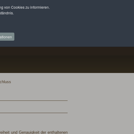
 von Cookies zu informieren.
ständnis.
ationen
chluss
eiheit und Genauigkeit der enthaltenen