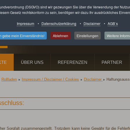
undverordnung (DSGVO) sind wir gezwungen Sie über die Verwendung der Nutzung
esem Gesetz rechtskonform zu sein, benötigen wir dazu Ihr ausdrückliches Einver
Impressum
•
Datenschutzerklärung
•
Disclaimer
•
AGB`s
Fenster · Haustüren · Rollläden
Ludwigsthaler Straße 2 · 66539 Neunkirchen-Furpach
ch gebe mein Einverständnis!
Ablehnen
Einstellungen
Weitere Inform
Telefon: 06821 / 361 524
KTE
ÜBER UNS
REFERENZEN
PARTNER
Rollladen
Impressum / Disclaimer / Cookies
Disclaimer
Haftungsauss
sschluss:
er Sorgfalt zusammengestellt. Trotzdem kann keine Gewähr für die Fehlerfr