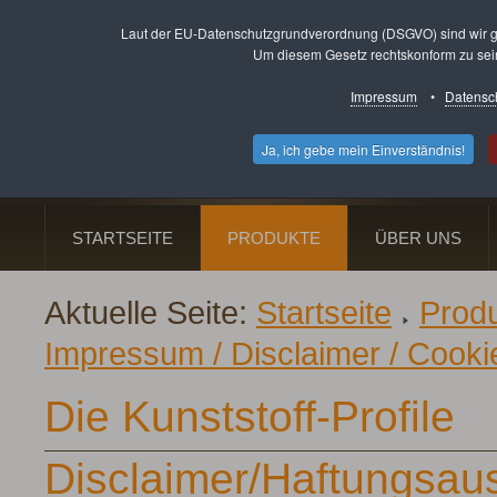
Laut der EU-Datenschutzgrundverordnung (DSGVO) sind wir g
Um diesem Gesetz rechtskonform zu sein,
Fenster · Haustü
Impressum
•
Datensc
Ludwigsthaler Stra
Ja, ich gebe mein Einverständnis!
Telefon: 06821 / 36
STARTSEITE
PRODUKTE
ÜBER UNS
Aktuelle Seite:
Startseite
Prod
Impressum / Disclaimer / Cooki
Die Kunststoff-Profile
Disclaimer/Haftungsau